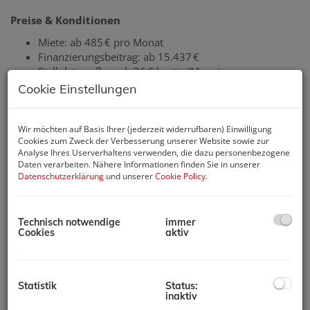
Preise & Konditionen
Miete: ab 485 € pro Monat
Finanzierungsbeitrag: ab 15.437 €
Stellplatz außen: ab 36 € brutto/Monat
Garage: ab 72 € brutto/Monat
Cookie Einstellungen
Unbefristete Mietdauer
Freifinanzierte Errichtung
Einzug möglich ab: Sofort bzw. nach Absprache
Wir möchten auf Basis Ihrer (jederzeit widerrufbaren) Einwilligung
Cookies zum Zweck der Verbesserung unserer Website sowie zur
Analyse Ihres Userverhaltens verwenden, die dazu personenbezogene
Daten verarbeiten. Nähere Informationen finden Sie in unserer
Die Lage – zentral, bestens angebunden, alles in
Datenschutzerklärung
und unserer
Cookie Policy
.
Reichweite
Die Kremser Landstraße 71 bietet urbanen Komfort in
Technisch notwendige
immer
ruhiger Wohnlage:
Cookies
aktiv
Zahlreiche Einkaufsmöglichkeiten, Gastronomie und
Freizeitangebote
Schulen, Bildungseinrichtungen und
Statistik
Status:
Versorgungseinrichtungen
inaktiv
Bus- und Bahnverbindungen