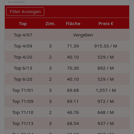
Filter Anzeigen
Top
Zim.
Fläche
Preis €
Top 4/07
Vergeben
Top 4/09
3
71.39
915.33
/ M
Top 4/20
2
40.10
529
/ M
Top 6/13
3
70.30
892
/ M
Top 6/20
2
40.10
529
/ M
Top 71/01
3
69.68
1,057
/ M
Top 71/09
3
69.11
972
/ M
Top 71/10
2
46.76
648
/ M
Top 71/13
3
68.54
937
/ M