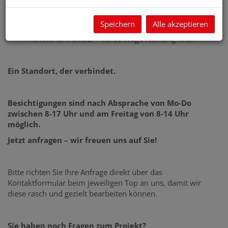
Schnell am Hauptbahnhof St. Pölten
Universitätsklinikum St. Pölten fußläufig in wenigen
Speichern
Alle akzeptieren
Minuten erreichbar
Perfekt für Pendler – kurze Wege Richtung Wien
Ein Standort, der verbindet.
Besichtigungen sind nach Absprache von Mo-Do
zwischen 8-17 Uhr und am Freitag von 8-14 Uhr
möglich.
Jetzt anfragen – wir freuen uns auf Sie!
Bitte richten Sie Ihre Anfrage direkt über das
Kontaktformular beim jeweiligen Top an uns, damit wir
diese rasch und gezielt bearbeiten können.
Sie haben noch Fragen zum Projekt?