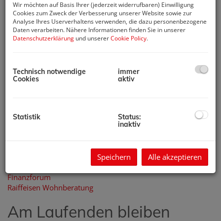
Kostenloses Geodatenportal
Wir möchten auf Basis Ihrer (jederzeit widerrufbaren) Einwilligung
Cookies zum Zweck der Verbesserung unserer Website sowie zur
Die Zentralanstalt für Meteorologie
Analyse Ihres Userverhaltens verwenden, die dazu personenbezogene
Kartenmaterial und Luftfotos
Daten verarbeiten. Nähere Informationen finden Sie in unserer
Österreichische Raumordnungskonferenz
Datenschutzerklärung
und unserer
Cookie Policy
.
Stadtplan
Voraussetzung für die
Technisch notwendige
immer
Cookies
aktiv
Zuerkennung einer
Förderung
Statistik
Status:
Wohnbauförderung Wien
inaktiv
Wohnbauförderung NÖ
Finanzierungsberatung
Speichern
Alle akzeptieren
Finanzforum
Raiffeisen Wohnberatung
Am Laufenden bleiben