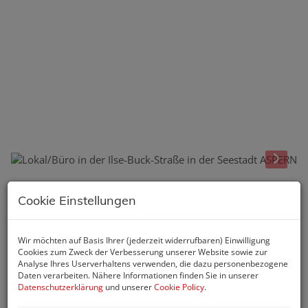
Beschreibung
Cookie Einstellungen
Ein lebendiges "Grätzl" mit Charakter, das die
Wir möchten auf Basis Ihrer (jederzeit widerrufbaren) Einwilligung
Kombination individueller Lebens- und Arbeitsstile
Cookies zum Zweck der Verbesserung unserer Website sowie zur
ermöglicht.
Analyse Ihres Userverhaltens verwenden, die dazu personenbezogene
Daten verarbeiten. Nähere Informationen finden Sie in unserer
Hochwertiges Wohnen mit Geschäften, Büros und Ateliers
Datenschutzerklärung
und unserer
Cookie Policy
.
im Erdgeschoß.