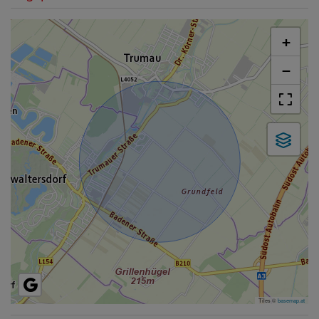
+
−
Tiles ©
basemap.at