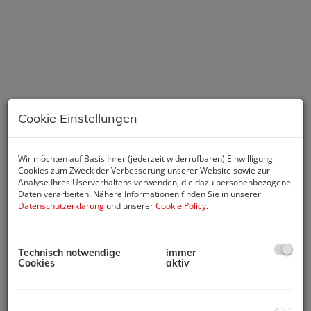
Cookie Einstellungen
Wir möchten auf Basis Ihrer (jederzeit widerrufbaren) Einwilligung
Cookies zum Zweck der Verbesserung unserer Website sowie zur
Beschreibung
Analyse Ihres Userverhaltens verwenden, die dazu personenbezogene
Daten verarbeiten. Nähere Informationen finden Sie in unserer
Datenschutzerklärung
und unserer
Cookie Policy
.
Ab sofort gelangen am
Kohlenbergersee 1 in 2522
Oberwaltersdorf
Abstellplätze im Freien zur
Technisch notwendige
immer
unbefristeten Vermietung
.
Cookies
aktiv
Kosten: