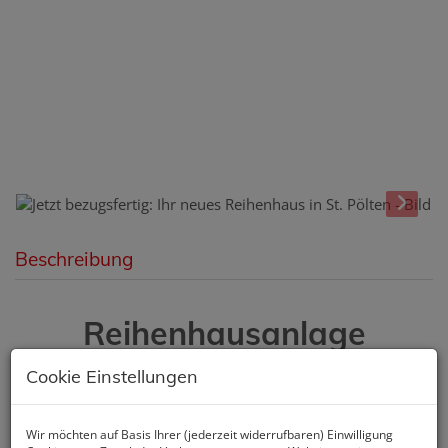
Beschreibung
Reihenhausanlage
Dietmar-Anderl-Straße /
Cookie Einstellungen
Kremser-Land-Straße 71,
St. Pölten
Wir möchten auf Basis Ihrer (jederzeit widerrufbaren) Einwilligung