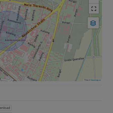
Tiles ©
basemap.at
nload