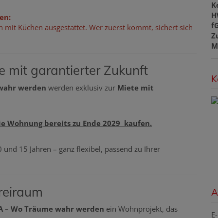
K
H
en:
f
den mit Küchen ausgestattet. Wer zuerst kommt, sichert sich
Z
M
 mit garantierter Zukunft
K
 wahr werden
werden exklusiv zur
Miete mit
die Wohnung bereits zu Ende 2029 kaufen.
 und 15 Jahren – ganz flexibel, passend zu Ihrer
reiraum
A
A – Wo Träume wahr werden
ein Wohnprojekt, das
E-