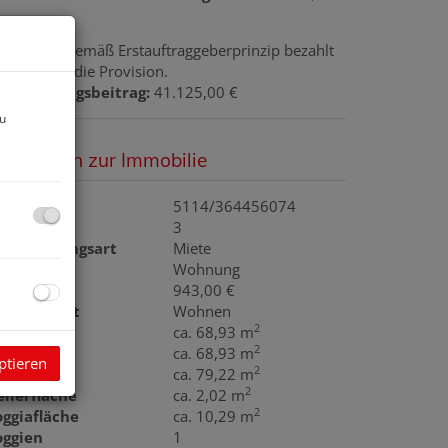
rovision:
Gemäß Erstauftraggeberprinzip bezahlt
r Abgeber die Provision.
inanzierungsbeitrag:
41.125,00 €
zu
asisdaten zur Immobilie
bjektnr.
5114/364456074
immer
3
ermarktungsart
Miete
bjektart
Wohnung
iete
943,00 €
utzungsart
Wohnen
2
läche
ca. 68,93 m
2
ohnfläche
ca. 68,93 m
ptieren
2
utzfläche
ca. 79,22 m
2
ellerfläche
ca. 2,02 m
2
oggiafläche
ca. 10,29 m
oggien
1