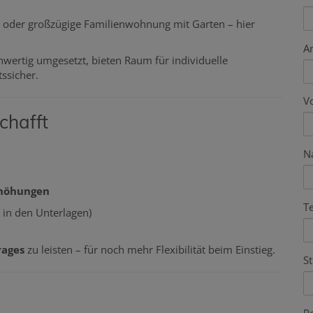
oder großzügige Familienwohnung mit Garten – hier
A
hwertig umgesetzt, bieten Raum für individuelle
ssicher.
V
chafft
N
rhöhungen
T
s in den Unterlagen)
rages
zu leisten – für noch mehr Flexibilität beim Einstieg.
S