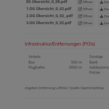
EG Übersicht_G_08.pdf
Öffnen
Dow
1.OG Übersicht_G_02.pdf
Öffnen
Dow
2.OG Übersicht_G_02_.pdf
Öffnen
Dow
3.OG Übersicht_G_02.pdf
Öffnen
Dow
Infrastruktur/Entfernungen (POIs)
Verkehr
Sonstige
Bus
500 m
Bank
Flughafen
3000 m
Geldautom
Polizei
Angaben Entfernung Luftlinie / Quelle: OpenStreetMap