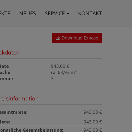
EKTE
NEUES
SERVICE
KONTAKT
Download Expose
ckdaten
iete
943,00 €
2
läche
ca. 68,93 m
immer
3
reisinformation
esamtmiete:
943,00 €
iete:
943,00 €
onatliche Gesamtbelastung:
943,00 €