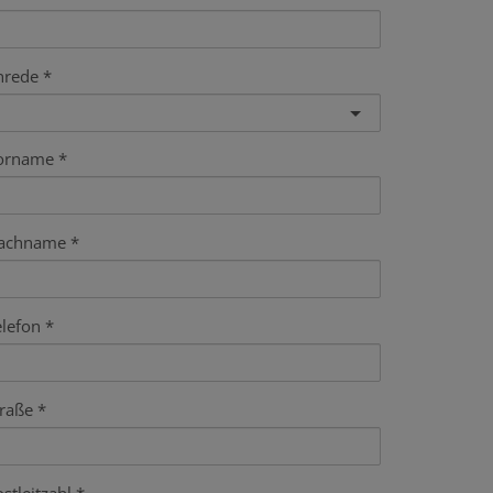
nrede
orname
achname
elefon
traße