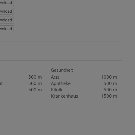
nload
nload
nload
nload
Gesundheit
500 m
Arzt
1000 m
at
500 m
Apotheke
500 m
500 m
Klinik
500 m
Krankenhaus
1500 m