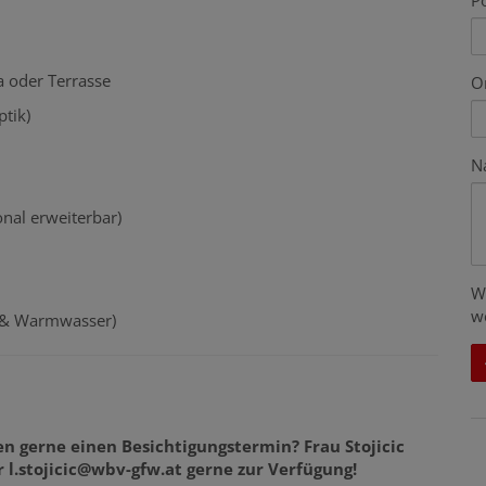
Po
a oder Terrasse
O
tik)
N
onal erweiterbar)
W
w
 & Warmwasser)
n gerne einen Besichtigungstermin? Frau Stojicic
 l.stojicic@wbv-gfw.at gerne zur Verfügung!