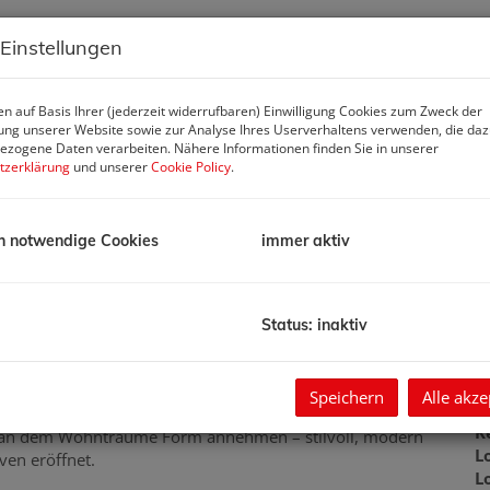
 Einstellungen
P
de
F
n auf Basis Ihrer (jederzeit widerrufbaren) Einwilligung Cookies zum Zweck der
ng unserer Website sowie zur Analyse Ihres Userverhaltens verwenden, die da
zogene Daten verarbeiten. Nähere Informationen finden Sie in unserer
tzerklärung
und unserer
Cookie Policy
.
B
O
h notwendige Cookies
immer aktiv
Z
V
O
M
Status: inaktiv
angasse / Kammanngasse
N
F
W
Speichern
Alle akze
N
K
rt, an dem Wohnträume Form annehmen – stilvoll, modern
L
ven eröffnet.
L