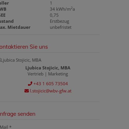
eller
1
2
WB
34 kWh/m
a
GEE
0,75
ustand
Erstbezug
ax. Mietdauer
unbefristet
ontaktieren Sie uns
Ljubica Stojicic, MBA
Vertrieb | Marketing
+43 1 605 73504
l.stojicic@wbv-gfw.at
nfrage senden
Mail