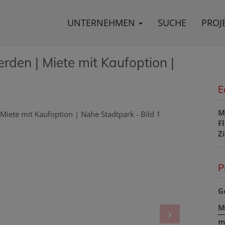
UNTERNEHMEN
SUCHE
PROJ
den | Miete mit Kaufoption |
E
M
F
Z
P
G
M
m