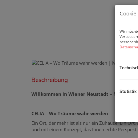
Cookie
Wir möchte
Verbesseru
personenbe
Datenschu
Technisc
Beschreibung
Statistik
Willkommen in Wiener Neustadt – Maximili
CELIA – Wo Träume wahr werden
Ein Ort, der mehr ist als nur ein Zuhause. Ein O
und mit einem Konzept, das Ihnen echte Perspekti