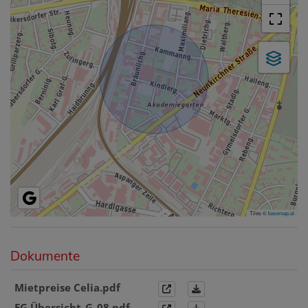
Tiles ©
basemap.at
Dokumente
Mietpreise Celia.pdf
EG Übersicht_G_08.pdf