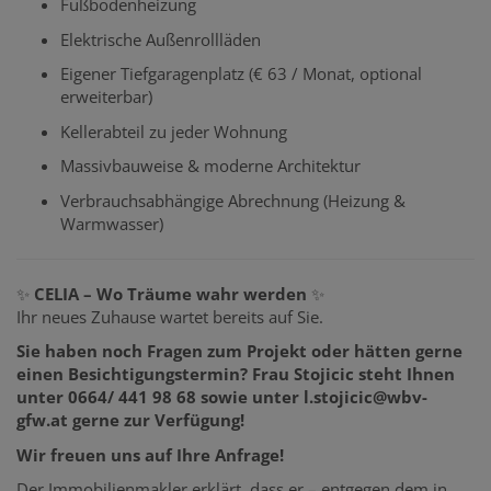
Fußbodenheizung
Elektrische Außenrollläden
Eigener Tiefgaragenplatz (€ 63 / Monat, optional
erweiterbar)
Kellerabteil zu jeder Wohnung
Massivbauweise & moderne Architektur
Verbrauchsabhängige Abrechnung (Heizung &
Warmwasser)
✨
CELIA – Wo Träume wahr werden
✨
Ihr neues Zuhause wartet bereits auf Sie.
Sie haben noch Fragen zum Projekt oder hätten gerne
einen Besichtigungstermin? Frau Stojicic steht Ihnen
unter 0664/ 441 98 68 sowie unter l.stojicic@wbv-
gfw.at gerne zur Verfügung!
Wir freuen uns auf Ihre Anfrage!
Der Immobilienmakler erklärt, dass er – entgegen dem in