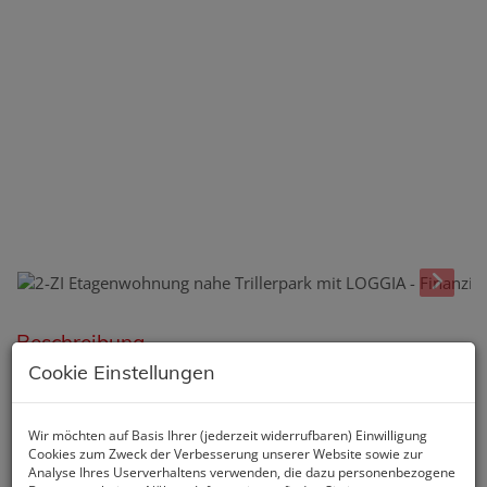
Beschreibung
Cookie Einstellungen
🏡 GEMÜTLICHE 2-ZIMMER-
Wir möchten auf Basis Ihrer (jederzeit widerrufbaren) Einwilligung
ETAGENWOHNUNG MIT
Cookies zum Zweck der Verbesserung unserer Website sowie zur
Analyse Ihres Userverhaltens verwenden, die dazu personenbezogene