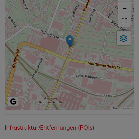
−
Tiles ©
basemap.at
Infrastruktur/Entfernungen (POIs)